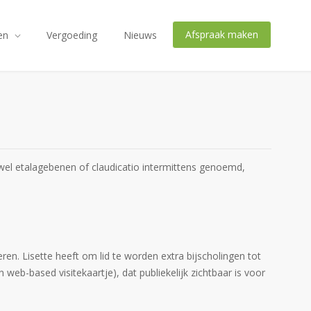
Afspraak maken
en
Vergoeding
Nieuws
k wel etalagebenen of claudicatio intermittens genoemd,
n. Lisette heeft om lid te worden extra bijscholingen tot
n web-based visitekaartje), dat publiekelijk zichtbaar is voor