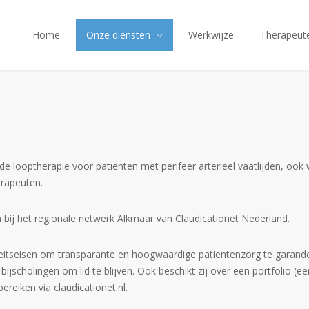
Home
Onze diensten
Werkwijze
Therapeut
de looptherapie voor patiënten met perifeer arterieel vaatlijden, oo
erapeuten.
 bij het regionale netwerk Alkmaar van Claudicationet Nederland.
tseisen om transparante en hoogwaardige patiëntenzorg te garandere
ijscholingen om lid te blijven. Ook beschikt zij over een portfolio (ee
ereiken via claudicationet.nl.