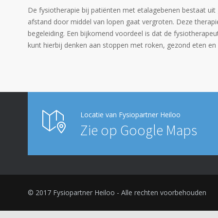
De fysiotherapie bij patiënten met etalagebenen bestaat uit
afstand door middel van lopen gaat vergroten. Deze therapie
begeleiding. Een bijkomend voordeel is dat de fysiotherapeu
kunt hierbij denken aan stoppen met roken, gezond eten en h
Locatie van Fysiopartner Heiloo
Zie op Google Maps
© 2017 Fysiopartner Heiloo - Alle rechten voorbehouden