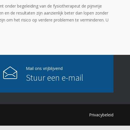
t onder begeleiding van de fysiotherapeut de pijnvrije
 en de resultaten zijn aanzienlijk beter dan lopen zonder
zijn om het risico op verdere problemen te verminderen. U
Mail ons vrijblijvend
Stuur een e-mail
Privacybeleid