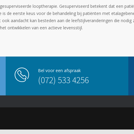
 gesuperviseerde looptherapie. Gesuperviseerd betekent dat een patiën
 is de eerste keus voor de behandeling bij patiënten met etalagebenen
t ook aandacht kan besteden aan de leefstijlveranderingen die nodig 
et ontwikkelen van een actieve levensstijl.
Bel voor een afspraak
(072) 533 4256